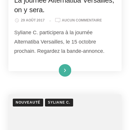
La journée Alternatiba Versailles,
on y sera.
LA
29 AOÛT 2017
AUCUN COMMENTAIRE
JOURNÉE
Syliane C. participera à la journée
ALTERNATIBA
VERSAILLES,
Alternatiba Versailles, le 15 octobre
ON
prochain. Regardez la bande-annonce.
Y
SERA.
Lire la suite
NOUVEAUTÉ
SYLIANE C.