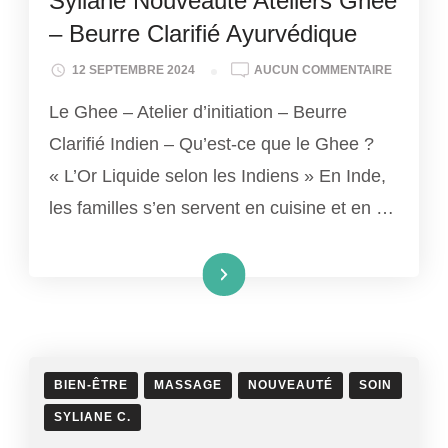
Syliane Nouveauté Ateliers Ghee
– Beurre Clarifié Ayurvédique
SYLIANE
12 SEPTEMBRE 2024
AUCUN COMMENTAIRE
NOUVEA
Le Ghee – Atelier d’initiation – Beurre
ATELIER
GHEE
Clarifié Indien – Qu’est-ce que le Ghee ?
–
« L’Or Liquide selon les Indiens » En Inde,
BEURRE
CLARIFIÉ
les familles s’en servent en cuisine et en …
AYURVÉD
Lire la suite
BIEN-ÊTRE
MASSAGE
NOUVEAUTÉ
SOIN
SYLIANE C.