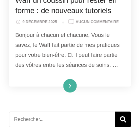
Waff un coussin pour rester en
forme : de nouveaux tutoriels
WAFF
9 DÉCEMBRE 2025
AUCUN COMMENTAIRE
UN
Bonjour à chacun et chacune, Vous le
COUSSIN
POUR
savez, le Waff fait partie de mes pratiques
RESTER
pour votre bien-être. Et il peut faire partie
EN
FORME
des vôtres entre les séances de soins. …
:
DE
NOUVEAUX
Lire la suite
TUTORIELS
Recherche
pour
: