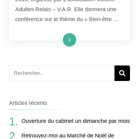
ÊTRE
Adultes Relais – V.A.R. Elle donnera une
DE
conférence sur le thème du « Bien-être …
VOISINS-
LE-
BRETON
Lire la suite
Recherche
pour
:
Articles récents
Ouverture du cabinet un dimanche par mois
Retrouvez-moi au Marché de Noël de