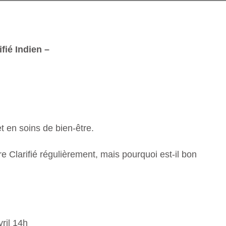
ifié Indien –
et en soins de bien-être.
larifié régulièrement, mais pourquoi est-il bon
ril 14h