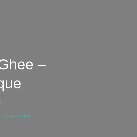
 Ghee –
ique
SYLIANE
RE
NOUVEAUTÉ
ATELIERS
ifié Ayurvédique
GHEE
–
BEURRE