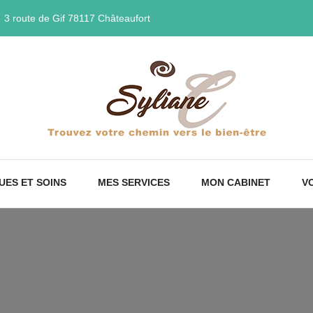
3 route de Gif 78117 Châteaufort
UES ET SOINS
MES SERVICES
MON CABINET
VO