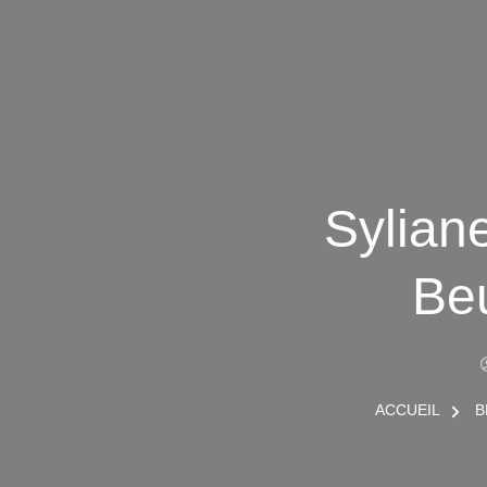
Sylian
Beu
ACCUEIL
B