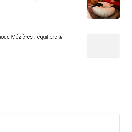
ode Mézières : équilibre &