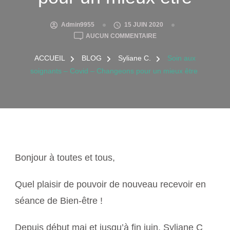
Admin9955
15 JUIN 2020
SOIN
AUCUN COMMENTAIRE
AUX
SOIGNANTS
ACCUEIL
BLOG
Syliane C.
Soin aux
–
soignants – Covid – Changeons pour un mieux être
COVID
–
CHANGEONS
POUR
UN
MIEUX
ÊTRE
Bonjour à toutes et tous,
Quel plaisir de pouvoir de nouveau recevoir en
séance de Bien-être !
Depuis début mai et jusqu’à fin juin, Syliane C