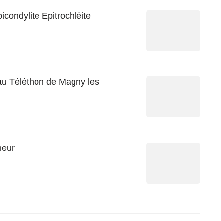
condylite Epitrochléite
 au Téléthon de Magny les
heur