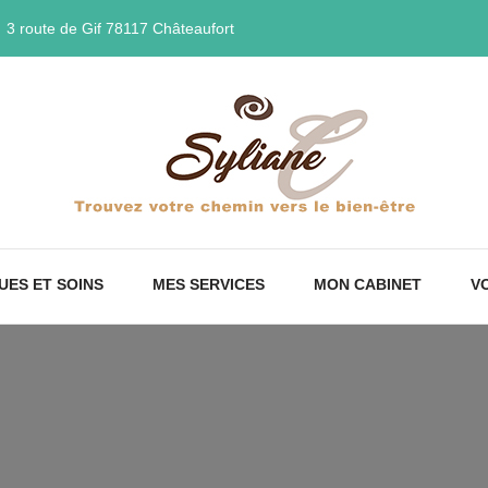
3 route de Gif 78117 Châteaufort
UES ET SOINS
MES SERVICES
MON CABINET
VO