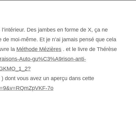
s l’intérieur. Des jambes en forme de X, ça ne
e de moi-même. Et je n’ai jamais pensé que cela
uvre la
Méthode Mézières
. et le livre de Thérèse
-raisons-Auto-gu%C3%A9rison-anti-
K7GKMO_1_2?
) dont vous avez un aperçu dans cette
oad=9&v=RQmZpVKF-7o