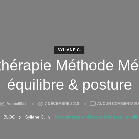
SYLIANE C.
thérapie Méthode Méz
équilibre & posture
Admin9955
7 DÉCEMBRE 2018
AUCUN COMMENTAIR
BLOG
Syliane C.
Kynésithérapie Méthode Mézières : équilib