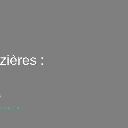
ières :
KYNÉSITHÉRAPIE
E
MÉTHODE
MÉZIÈRES
re & posture
:
ÉQUILIBRE
&