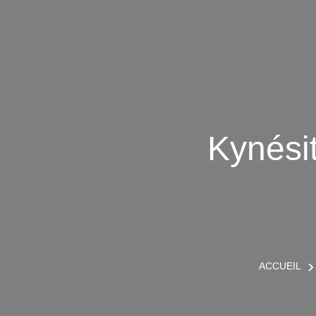
Kynési
ACCUEIL