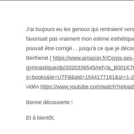
J’ai toujours eu les genoux qui rentraient ver
favorisait pas vraiment mon estime esthétiqu
pouvait être corrigé… jusqu’à ce que je déco
Bertherat (
https://www.amazon.fr/Corps-ses
gymnastique/dp/2020336545/ref=la_B001
s=books&ie=UTF8&qid=1544177161&sr=1-2
vidéo
https://www.youtube.com/watch?rel
Bonne découverte !
Et à bientôt,