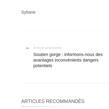
Syliane
Navigation
Article précédent
Soutien gorge : informons-nous des
avantages inconvénients dangers
d'article
potentiels
ARTICLES RECOMMANDÉS